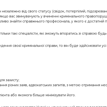
 незалежно від свого статусу (свідок, потерпілий, підозрюва
, якщо вас звинувачують у вчиненні кримінального правопору
иво знайти справжнього професіонала, у якого є достатній п
ьки такі спеціалісти, які зможуть впоратись зі справою будь-
ння своєї кримінальної справи, то він буде здійснювати усі н
для захисту;
ання різних заяв, адвокатських запитів, з метою отримання не
єнта або якомога більше мінімізувати його.