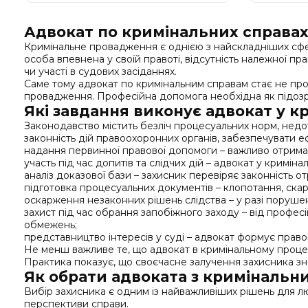
Адвокат по кримінальних справах
Кримінальне провадження є однією з найскладніших сфер 
особа впевнена у своїй правоті, відсутність належної п
чи участі в судових засіданнях.
Саме тому адвокат по кримінальним справам стає не про
провадження. Професійна допомога необхідна як підозрю
Які завдання виконує адвокат у к
Законодавство містить безліч процесуальних норм, нед
законність дій правоохоронних органів, забезпечувати еф
надання первинної правової допомоги – важливо отримат
участь під час допитів та слідчих дій – адвокат у крим
аналіз доказової бази – захисник перевіряє законність от
підготовка процесуальних документів – клопотання, скар
оскарження незаконних рішень слідства – у разі порушенн
захист під час обрання запобіжного заходу – від профес
обмежень;
представництво інтересів у суді – адвокат формує право
Не менш важливе те, що адвокат в кримінальному процесі
Практика показує, що своєчасне залучення захисника з
Як обрати адвоката з кримінальн
Вибір захисника є одним із найважливіших рішень для лю
перспективи справи.