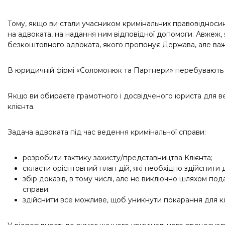
Трудове право
Тому, якщо ви стали учасником кримінальних правовідносин
Інтелектуальна власність
на адвоката, на надання ним відповідної допомоги. Авжеж
безкоштовного адвоката, якого пропонує Держава, але важл
В юридичній фірмі «Соломонюк та Партнери» перебувають тіл
Якщо ви обираєте грамотного і досвідченого юриста для веде
клієнта.
Задача адвоката під час ведення кримінальної справи:
розробити тактику захисту/представництва Клієнта;
скласти орієнтовний план дій, які необхідно здійснити 
збір доказів, в тому числі, але не виключно шляхом под
справи;
здійснити все можливе, щоб уникнути покарання для клі