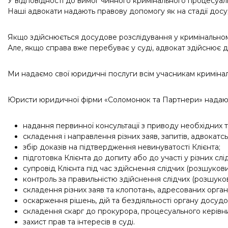
У відповідності до вимог чинного кримінального процесуаль
Наші адвокати надають правову допомогу як на стадії досудо
Якщо здійснюється досудове розслідування у кримінальному
Але, якщо справа вже перебуває у суді, адвокат здійснює ді
Ми надаємо свої юридичні послуги всім учасникам кримінал
Юристи юридичної фірми «Соломонюк та Партнери» надають
надання первинної консультації з приводу необхідних та
складення і направлення різних заяв, запитів, адвокатс
збір доказів на підтвердження невинуватості Клієнта;
підготовка Клієнта до допиту або до участі у різних слід
супровід Клієнта під час здійснення слідчих (розшукових
контроль за правильністю здійснення слідчих (розшуков
складення різних заяв та клопотань, адресованих орга
оскарження рішень, дій та бездіяльності органу досудо
складення скарг до прокурора, процесуального керівник
захист прав та інтересів в суді.