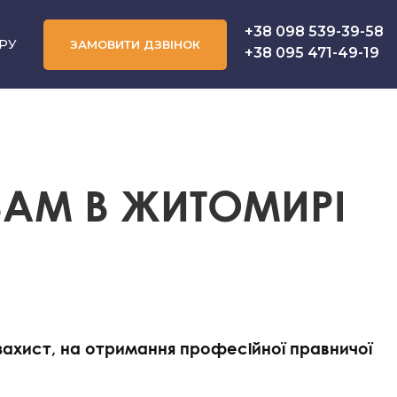
+38 098 539-39-58
РУ
ЗАМОВИТИ ДЗВІНОК
+38 095 471-49-19
АМ В ЖИТОМИРІ
 або юридичний аутсорсинг
ахист, на отримання професійної правничої