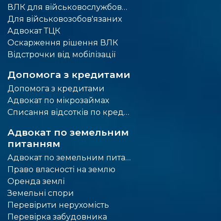
ВЛК для військовослужбовців
Для військовозобов'язаних
Адвокат ТЦК
Оскарження рішення ВЛК
Відстрочки від мобілізації
Допомога з кредитами
Допомога з кредитами
Адвокат по мікрозаймах
Списання відсотків по кредиту
Адвокат по земельним
питанням
Адвокат по земельним питанням
Право власності на землю
Оренда землі
Земельні спори
Перевірити нерухомість
Перевірка забудовника