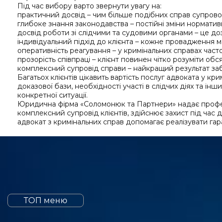
Під час вибору варто звернути увагу на:
практичний досвід – чим більше подібних справ супрово
глибоке знання законодавства – постійні зміни норматив
досвід роботи зі слідчими та судовими органами – це до
індивідуальний підхід до клієнта – кожне провадження м
оперативність реагування – у кримінальних справах част
прозорість співпраці – клієнт повинен чітко розуміти обс
комплексний супровід справи – найкращий результат заб
Багатьох клієнтів цікавить вартість послуг адвоката у кри
доказової бази, необхідності участі в слідчих діях та інш
конкретної ситуації.
Юридична фірма «Соломонюк та Партнери» надає профес
комплексний супровід клієнтів, здійснює захист під час 
адвокат з кримінальних справ допомагає реалізувати гар
ТОП меню