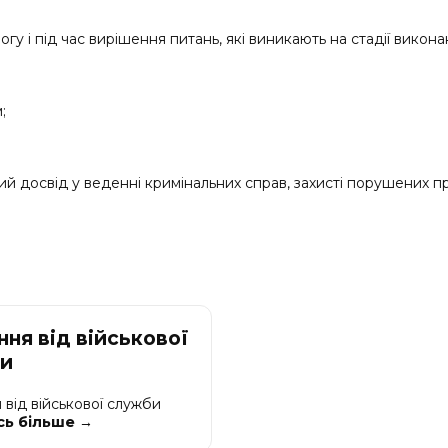
 і під час вирішення питань, які виникають на стадії виконан
;
освід у веденні кримінальних справ, захисті порушених прав 
ня від військової
и
 від військової служби
сь більше →