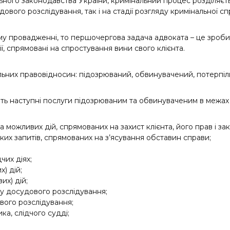
ного законодавства України, кримінальний процес розділяєтьс
вого розслідування, так і на стадії розгляду кримінальної спр
 провадженні, то першочергова задача адвоката – це зробити
ї, спрямовані на спростування вини свого клієнта.
ьних правовідносин: підозрюваний, обвинувачений, потерпілий
 наступні послуги підозрюваним та обвинуваченим в межах 
 можливих дій, спрямованих на захист клієнта, його прав і зак
ьких запитів, спрямованих на з’ясування обставин справи;
чих діях;
) дій;
их) дій;
ну досудового розслідування;
вого розслідування;
а, слідчого судді;