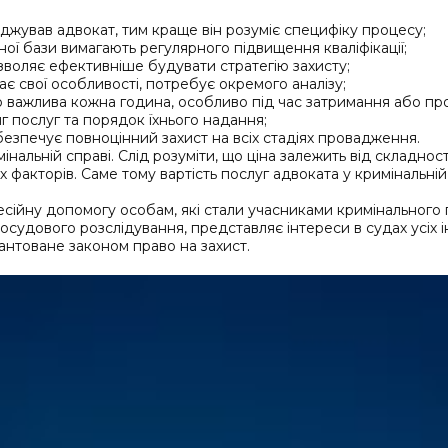
джував адвокат, тим краще він розуміє специфіку процесу;
ної бази вимагають регулярного підвищення кваліфікації;
зволяє ефективніше будувати стратегію захисту;
ає свої особливості, потребує окремого аналізу;
о важлива кожна година, особливо під час затримання або пр
яг послуг та порядок їхнього надання;
езпечує повноцінний захист на всіх стадіях провадження.
мінальній справі. Слід розуміти, що ціна залежить від складнос
их факторів. Саме тому вартість послуг адвоката у кримінальній
ійну допомогу особам, які стали учасниками кримінального 
досудового розслідування, представляє інтереси в судах усіх 
антоване законом право на захист.