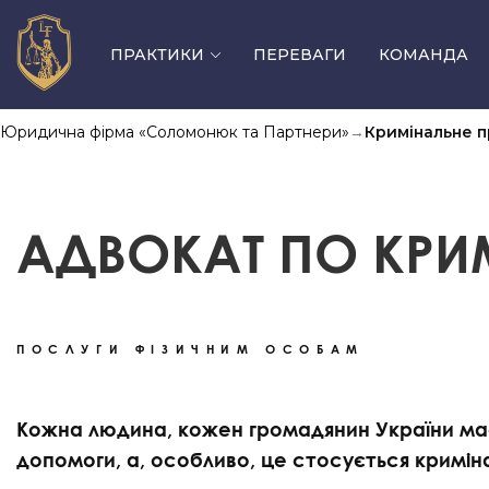
ПРАКТИКИ
ПЕРЕВАГИ
КОМАНДА
Юридична фірма «Соломонюк та Партнери»
→
Кримінальне 
Фізичним особам
АДВОКАТ ПО КРИ
Кримінальне право
Військове право
Захист прав боржника, спори з банками
ПОСЛУГИ ФІЗИЧНИМ ОСОБАМ
Земельне право та нерухомість
Пенсійне право
Кожна людина, кожен громадянин України має
Сімейне право
допомоги, а, особливо, це стосується кримін
Спадкове право