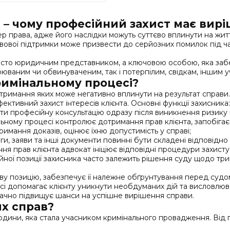
 – чому професійний захист має вир
права, адже його наслідки можуть суттєво вплинути на життя 
равової підтримки може призвести до серйозних помилок під ч
сто юридичним представником, а ключовою особою, яка забезп
ваним чи обвинуваченим, так і потерпілим, свідкам, іншим 
римінальному процесі?
отримання яких може негативно вплинути на результат справ
ективний захист інтересів клієнта. Основні функції захисника:
и професійну консультацію одразу після виникнення ризику п
інальному процесі контролює дотримання прав клієнта, запобі
римання доказів, оцінює їхню допустимість у справі;
ги, заяви та інші документи повинні бути складені відповідно
я прав клієнта адвокат ініціює відповідні процедури захисту
ійної позиції захисника часто залежить рішення суду щодо тр
ву позицію, забезпечує її належне обґрунтування перед судо
 допомагає клієнту уникнути необдуманих дій та висловлюван
начно підвищує шанси на успішне вирішення справи.
их справ?
дини, яка стала учасником кримінального провадження. Від пр