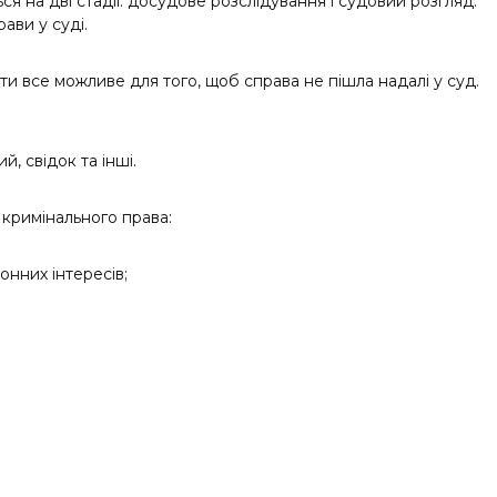
я на дві стадії: досудове розслідування і судовий розгляд.
ави у суді.
 все можливе для того, щоб справа не пішла надалі у суд.
, свідок та інші.
кримінального права:
онних інтересів;