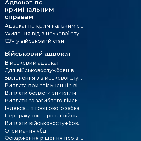
Адвокат по
кримінальним
справам
Адвокат по кримінальним справам
Ухилення від військової служби
СЗЧ у військовий стан
Військовий адвокат
Військовий адвокат
Для військовослужбовців
Звільнення з військової служби
Виплата при звільненні з військової служби
Виплати безвісти зниклим
Виплати за загиблого військового
Індексація грошового забезпечення військовослужбовців
Перерахунок зарплат військовим
Виплати військовослужбовцям
Отримання убд
Оскарження рішення про відмову у наданні статусу учасника бойових дій