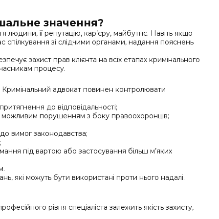
ішальне значення?
людини, її репутацію, кар’єру, майбутнє. Навіть якщо
ас спілкування зі слідчими органами, надання пояснень
ечує захист прав клієнта на всіх етапах кримінального
учасникам процесу.
и. Кримінальний адвокат повинен контролювати
ритягнення до відповідальності;
гає можливим порушенням з боку правоохоронців;
 до вимог законодавства;
;
имання під вартою або застосування більш м’яких
м.
ь, які можуть бути використані проти нього надалі.
офесійного рівня спеціаліста залежить якість захисту,