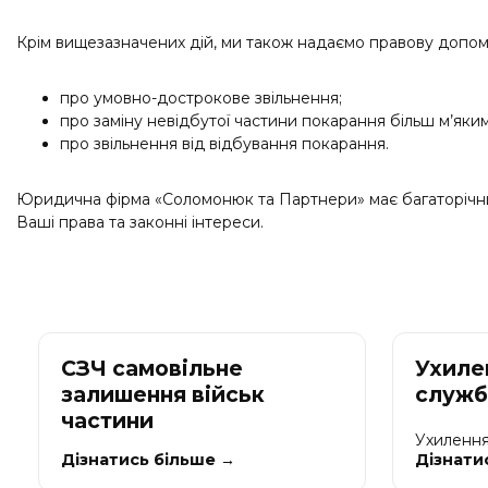
Крім вищезазначених дій, ми також надаємо правову допомогу
про умовно-дострокове звільнення;
про заміну невідбутої частини покарання більш м’яким
про звільнення від відбування покарання.
Юридична фірма «Соломонюк та Партнери» має багаторічний д
Ваші права та законні інтереси.
СЗЧ самовільне
Ухилен
залишення військ
служб
частини
Ухилення
Дізнатись більше →
Дізнати