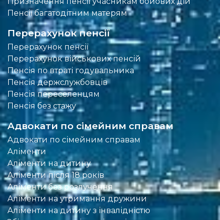
Призначення пенсії учасникам бойових дій
Пенсії багатодітним матерям
Перерахунок пенсії
Перерахунок пенсії
Перерахунок військових пенсій
Пенсія по втраті годувальника
Пенсія держслужбовців
Пенсія переселенцям
Пенсія без стажу
Адвокати по сімейним справам
Адвокати по сімейним справам
Аліменти
Аліменти на дитину
Аліменти після 18 років
Аліменти без розлучення
Аліменти на утримання дружини
Аліменти на дитину з інвалідністю