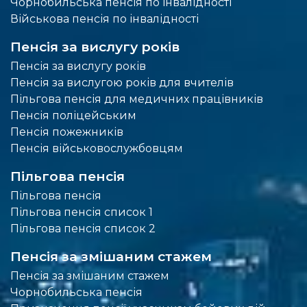
Чорнобильська пенсія по інвалідності
Військова пенсія по інвалідності
Пенсія за вислугу років
Пенсія за вислугу років
Пенсія за вислугою років для вчителів
Пільгова пенсія для медичних працівників
Пенсія поліцейським
Пенсія пожежників
Пенсія військовослужбовцям
Пільгова пенсія
Пільгова пенсія
Пільгова пенсія список 1
Пільгова пенсія список 2
Пенсія за змішаним стажем
Пенсія за змішаним стажем
Чорнобильська пенсія