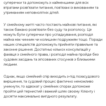
суперечки та допоможуть з найменшими для всіх
втратами розв’язати питання, пов’язані із вихованням та
утриманням неповнолітніх дітей.
У сімейному житті часто постають майнові питання, які
також бажано розв’язати без суду та розголосу. Це
можуть бути суперечки про успадкування, розподіл
майна між чинним чи колишнім подружжям тощо. Поради
наших спеціалістів допоможуть прийняти правильне та
законне рішення. Достатньо кількох консультацій у
фахівця з сімейного права, і розподіл майна пройде без
судових засідань та зіпсованих стосунків з близькими
людьми.
Однак, якщо сімейний спір виходить з-під позасудового
вирішення, та судовий процес фактично неможливо
уникнути, то адвокат у сімейних спорах допоможе
пройти цей тернистий і важкий шлях своєму Клієнту і
досягти максимально вигідного результату.