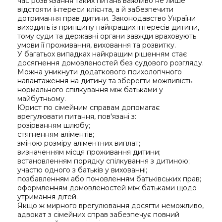
час розв’язання таких питань важливо не лише
відстояти інтереси клієнта, а й забезпечити
дотримання прав дитини. Законодавство України
виходить із принципу найкращих інтересів дитини,
тому суди та державні органи завжди враховують
умови її проживання, виховання та розвитку.
У багатьох випадках найкращим рішенням стає
досягнення домовленостей без судового розгляду.
Можна уникнути додаткового психологічного
навантаження на дитину та зберегти можливість
нормального спілкування між батьками у
майбутньому.
Юрист по сімейним справам допомагає
врегулювати питання, пов'язані з:
розірванням шлюбу;
стягненням аліментів;
зміною розміру аліментних виплат;
визначенням місця проживання дитини;
встановленням порядку спілкування з дитиною;
участю одного з батьків у вихованні;
позбавленням або поновленням батьківських прав;
оформленням домовленостей між батьками щодо
утримання дітей.
Якщо ж мирного врегулювання досягти неможливо,
адвокат з сімейних справ забезпечує повний