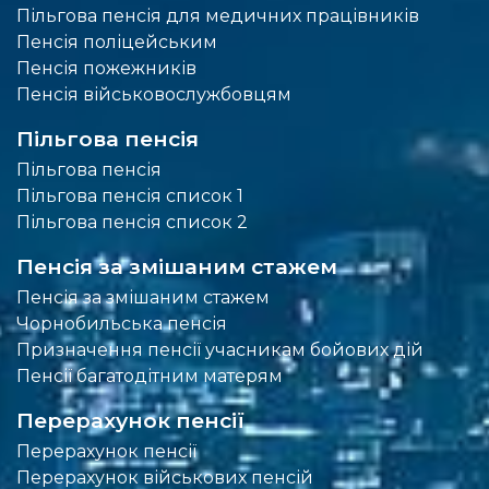
Пільгова пенсія для медичних працівників
Пенсія поліцейським
Пенсія пожежників
Пенсія військовослужбовцям
Пільгова пенсія
Пільгова пенсія
Пільгова пенсія список 1
Пільгова пенсія список 2
Пенсія за змішаним стажем
Пенсія за змішаним стажем
Чорнобильська пенсія
Призначення пенсії учасникам бойових дій
Пенсії багатодітним матерям
Перерахунок пенсії
Перерахунок пенсії
Перерахунок військових пенсій