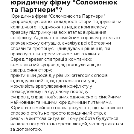
юридичну фірму “Соломонюк
та Партнери”?
Юридична фірма “Соломонюк та Партнери”
супроводжує різної складності спори подружжя чи
колишнього подружжя та надає комплексну
правову підтримку на всіх етапах вирішення
конфлікту. Адвокат по сімейним справам ретельно
вивчає кожну ситуацію, аналізує всі обставини
справи та пропонує індивідуальні рішення, які
враховують інтереси конкретного клієнта.
Серед переваг співпраці з компанією:
комплексний супровід від консультації до
завершення спору;
практичний досвід у різних категоріях спорів;
індивідуальний підхід до кожної ситуації;
можливість врегулювання конфлікту у
позасудовому і в судовому порядку;
супровід справ, пов'язаних одночасно із сімейними,
майновими та іншими юридичними питаннями.
Юристи з сімейного права розуміють, що за кожною
справою стоїть не просто юридичний спір, а
реальна життєва ситуація. Тому робота будується
навколо потреб та інтересів людей, які звертаються
за допомогою.