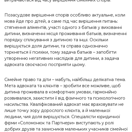
витрачаються від часу вирішення сімейних спорів.
Позасудове вирішення спорів особливо актуальне, коли
мова йде про дітей, а саме під час вирішення питань:
стягнення аліментів, участі одного з батьків у вихованні
дитини, визначенні місця проживання батьків, визначенні
порядку спілкування з дитиною та інші. Оскільки
вирішується доля дитини, та справа однозначно
торкнеться її психіки, тому задача батьків – запобігти
утворенню негативних наслідків для дитини, а задача
адвоката своєчасно посприяти цьому.
Сімейне право та діти – мабуть, найбільш делікатна тема.
Мета адвоката та клієнтів – зробити все можливе, щоб
дитина проживала в комфортних умовах, гармонійно
розвивалася, захистити її від фізичного та психологічного
насильства. Кваліфікований адвокат має враховувати не
лише точку зору дорослого клієнта, а й маленької
людини, чия доля вирішується. Спеціалісти юридичної
фірми «Соломонюк та Партнери» виступають у ролі
добрих друзів та захисників маленьких учасників сімейної