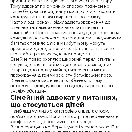
прийняте рішення для кожного учасника спору.
Тому адвокат по сімейних справах повинен не
лише будувати юридичну позицію, а й знаходити
конструктивні шляхи вирішення конфлікту.
Часто люди роками відкладають звернення до
спеціаліста, намагаючись владнати питання
самостійно. Проте практика показує, що своєчасна
консультація сімейного юриста допомагає уникнути
багатьох помилок, які в майбутньому можуть
призвести до додаткових конфліктів, фінансових
втрат або тривалих судових процесів.
Сімейне право охоплює широкий перелік питань:
від укладення шлюбних договорів до складних
спорів щодо поділу майна, визначення місця
проживання дітей чи захисту батьківських прав.
Кожна справа має власні особливості, тому
потребує індивідуального підходу та ретельного
аналізу обставин.
Сімейний адвокат у питаннях,
що стосуються дітей
Найбільш чутливою категорією справ є спори,
пов'язані з дітьми. Вони найгостріше переживають
конфлікти між дорослими, навіть якщо
безпосередньо не беруть участі у суперечках. Під