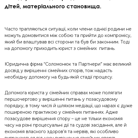
дітей, матеріального становища.
Часто трапляються ситуації, коли члени однієї родини не
можуть домовитися між собою та прийти до компромісу,
який би влаштував всі сторони та був би законним. Тоді
на допомогу приходить юрист з сімейних питань.
Юридична фірма “Соломонюк та Партнери” має великий
досвід у вирішенні сімейних спорів, тож надасть
необхідну допомогу на будь-якій стадії процесу.
Допомога юриста у сімейних справах може полягати
першочергово у вирішенні питань у позасудовому
порядку, в тому числі й шляхом медіації, що наразі є дуже
поширеною практикою у сімейних питаннях. Адже
позасудове вирішення спору – це не тільки економія
часу на різні процесуальні дії та судові засідання, але й
економія власного здоров’я та нервів, які особливо