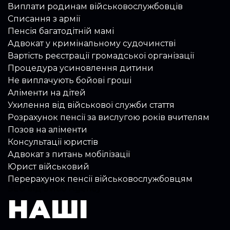
Виплати родинам військовослужбовців
Списання з армії
Пенсія багатодітній мамі
Адвокат у кримінальному судочинстві
Вартість реєстрації громадської організації
Процедура усиновлення дитини
Не виплачують бойові гроші
Аліменти на дітей
Ухилення від військової служби стаття
Розрахунок пенсії за вислугою років вчителям
Позов на аліменти
Консультації юристів
Адвокат з питань мобілізації
Юрист військовий
Перерахунок пенсії військовослужбовцям
SEO від Svitlo Agency
НАШІ