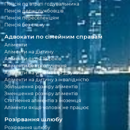
Пенсія по втраті годувальника
Пенсія держслужбовців
Пенсія переселенцям
Пенсія без стажу
Адвокати по сімейним справам
Аліменти
Аліменти на дитину
Аліменти після 18 років
Аліменти без розлучення
Аліменти на утримання дружини
Аліменти на дитину з інвалідністю
Збільшення розміру аліментів
Зменшення розміру аліментів
Стягнення аліментів з іноземця
Аліменти якщо чоловік не працює
Розірвання шлюбу
Розірвання шлюбу