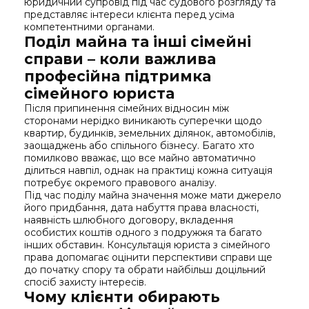
юридичний супровід під час судового розгляду та
представляє інтереси клієнта перед усіма
компетентними органами.
Поділ майна та інші сімейні
справи – коли важлива
професійна підтримка
сімейного юриста
Після припинення сімейних відносин між
сторонами нерідко виникають суперечки щодо
квартир, будинків, земельних ділянок, автомобілів,
заощаджень або спільного бізнесу. Багато хто
помилково вважає, що все майно автоматично
ділиться навпіл, однак на практиці кожна ситуація
потребує окремого правового аналізу.
Під час поділу майна значення може мати джерело
його придбання, дата набуття права власності,
наявність шлюбного договору, вкладення
особистих коштів одного з подружжя та багато
інших обставин. Консультація юриста з сімейного
права допомагає оцінити перспективи справи ще
до початку спору та обрати найбільш доцільний
спосіб захисту інтересів.
Чому клієнти обирають