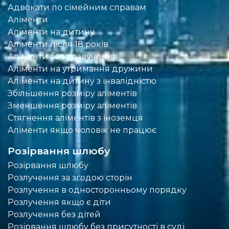
Адвокати по сімейним справам
Аліменти
Аліменти на дитину
Аліменти після 18 років
Аліменти без розлучення
Аліменти на утримання дружини
Аліменти на дитину з інвалідністю
Збільшення розміру аліментів
Зменшення розміру аліментів
Стягнення аліментів з іноземця
Аліменти якщо чоловік не працює
Розірвання шлюбу
Розірвання шлюбу
Розлучення за згодою сторін
Розлучення в односторонньому порядку
Розлучення якщо є діти
Розлучення без дітей
Розірвання шлюбу без присутності в суді