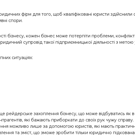
 юридичних фірм для того, щоб кваліфіковані юристи здійснил
вні спори.
сті бізнесу, кожен бізнес може потерпіти проблеми, конфліктн
ридичний супровід такої підприємницької діяльності з метою
пних ситуаціях:
е рейдерське захоплення бізнесу, що може відбуватись як в ре
контрагентів, які бажають приборкати до своїх рук чужу справ
ення можливо лише за допомогою юристів, які мають практичн
лення та зміст, що зможе зробити тільки юридично підкована л