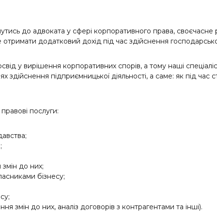
ернутись до адвоката у сфері корпоративного права, своєчасн
е отримати додатковий дохід під час здійснення господарської
д у вирішення корпоративних спорів, а тому наші спеціаліст
 здійснення підприємницької діяльності, а саме: як під час ств
правові послуги:
давства;
;
змін до них;
ласниками бізнесу;
су;
ня змін до них, аналіз договорів з контрагентами та інші).