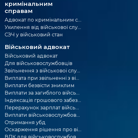
кримінальним
справам
Адвокат по кримінальним справам
Ухилення від військової служби
СЗЧ у військовий стан
Військовий адвокат
Військовий адвокат
Для військовослужбовців
Звільнення з військової служби
Виплата при звільненні з військової служби
Виплати безвісти зниклим
Виплати за загиблого військового
Індексація грошового забезпечення військовослужбовців
Перерахунок зарплат військовим
Виплати військовослужбовцям
Отримання убд
Оскарження рішення про відмову у наданні статусу учасника бойових дій
ВЛК для військовослужбовців