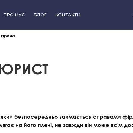
ПРО НАС
БЛОГ
КОНТАКТИ
 право
Юридичним особам
 ЮРИСТ
Кримінальне право
Абонентське обслуговування
Реєстрація організацій
Корпоративне право
Інтелектуальна власність
який безпосередньо займається справами фірми,
Податкове та митне право
лягає на його плечі, не завжди він може всім 