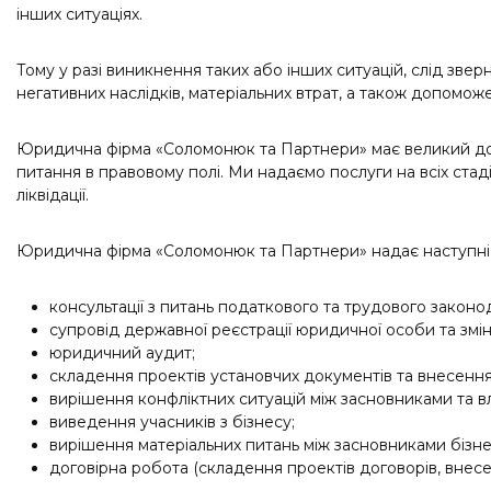
інших ситуаціях.
Тому у разі виникнення таких або інших ситуацій, слід зв
негативних наслідків, матеріальних втрат, а також допомож
Юридична фірма «Соломонюк та Партнери» має великий досві
питання в правовому полі. Ми надаємо послуги на всіх стадіях
ліквідації.
Юридична фірма «Соломонюк та Партнери» надає наступні 
консультації з питань податкового та трудового законо
супровід державної реєстрації юридичної особи та змін
юридичний аудит;
складення проектів установчих документів та внесення 
вирішення конфліктних ситуацій між засновниками та в
виведення учасників з бізнесу;
вирішення матеріальних питань між засновниками бізне
договірна робота (складення проектів договорів, внесен