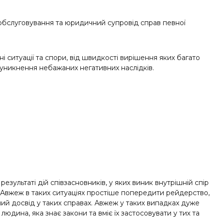
и обслуговування та юридичний супровід справ певної
і ситуації та спори, від швидкості вирішення яких багато
 уникнення небажаних негативних наслідків.
зультаті дій співзасновників, у яких виник внутрішній спір
у. Авжеж в таких ситуаціях простіше попередити рейдерство,
ий досвід у таких справах. Авжеж у таких випадках дуже
юдина, яка знає закони та вміє їх застосовувати у тих та