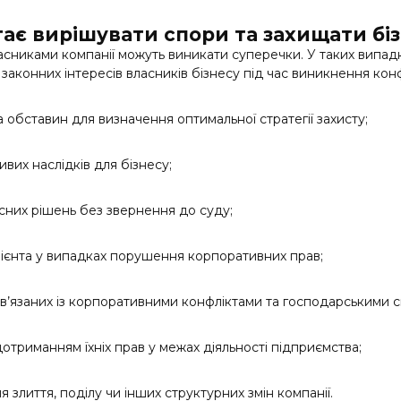
ає вирішувати спори та захищати бі
учасниками компанії можуть виникати суперечки. У таких випа
законних інтересів власників бізнесу під час виникнення конф
 обставин для визначення оптимальної стратегії захисту;
ивих наслідків для бізнесу;
сних рішень без звернення до суду;
лієнта у випадках порушення корпоративних прав;
ов’язаних із корпоративними конфліктами та господарськими 
 дотриманням їхніх прав у межах діяльності підприємства;
 злиття, поділу чи інших структурних змін компанії.