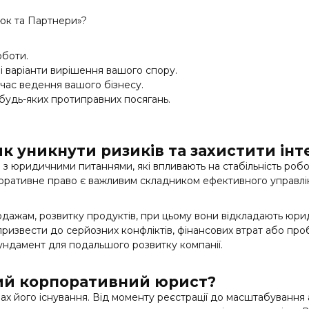
юк та Партнери»?
оботи.
 варіанти вирішення вашого спору.
час ведення вашого бізнесу.
будь-яких протиправних посягань.
к уникнути ризиків та захистити інт
я з юридичними питаннями, які впливають на стабільність роб
поративне право є важливим складником ефективного управлі
одажам, розвитку продуктів, при цьому вони відкладають юри
 призвести до серйозних конфліктів, фінансових втрат або пр
ундамент для подальшого розвитку компанії.
ний корпоративний юрист?
ах його існування. Від моменту реєстрації до масштабування 