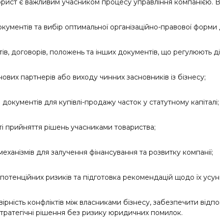
ист є важливим учасником процесу управління компанією. Ві
кументів та вибір оптимальної організаційно-правової форми 
в, договорів, положень та інших документів, що регулюють дія
ових партнерів або виходу чинних засновників із бізнесу;
окументів для купівлі-продажу часток у статутному капіталі;
і прийняття рішень учасниками товариства;
механізмів для залучення фінансування та розвитку компанії;
потенційних ризиків та підготовка рекомендацій щодо їх усун
ірність конфліктів між власниками бізнесу, забезпечити відпов
тратегічні рішення без ризику юридичних помилок.