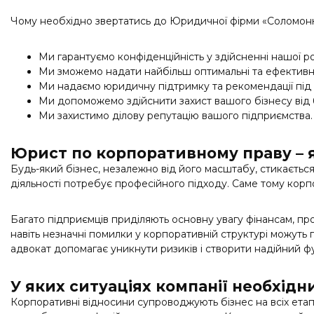
Чому необхідно звертатись до Юридичної фірми «Соломон
Ми гарантуємо конфіденційність у здійсненні нашої р
Ми зможемо надати найбільш оптимальні та ефективні
Ми надаємо юридичну підтримку та рекомендації під 
Ми допоможемо здійснити захист вашого бізнесу від 
Ми захистимо ділову репутацію вашого підприємства.
Юрист по корпоративному праву – я
Будь-який бізнес, незалежно від його масштабу, стикаєтьс
діяльності потребує професійного підходу. Саме тому кор
Багато підприємців приділяють основну увагу фінансам, пр
навіть незначні помилки у корпоративній структурі можуть
адвокат допомагає уникнути ризиків і створити надійний ф
У яких ситуаціях компанії необхід
Корпоративні відносини супроводжують бізнес на всіх етап