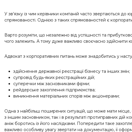
Трудове право
У зв’язку із чим керівники компаній часто звертаються до
Інтелектуальна власність
спрямованості. Однією з таких спрямованостей є корпорати
Варто розуміти, що незалежно від успішності та прибутково
чого залежить. А тому дуже важливо своєчасно здійснити ю
Адвокат з корпоративних питань може знадобитись у насту
здійснення державної реєстрації бізнесу та інших змін;
супровід будь-яких реєстраційних дій;
суперечки між засновниками фірми;
рейдерське захоплення підприємства;
виникнення матеріальних спорів між акціонерами;
Одна з найбільш поширених ситуацій, що може мати місце, ц
з іншим засновником, так і в результаті протиправних дій 
аніж боротись із його наслідками. Попередити таке захопл
важливо особливу увагу звертати на документацію, її оформ