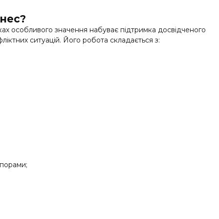
знес?
дках особливого значення набуває підтримка досвідченого
ліктних ситуацій. Його робота складається з:
спорами;