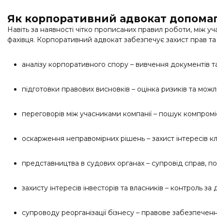
Як корпоративний адвокат допомаг
Навіть за наявності чітко прописаних правил роботи, між 
фахівця. Корпоративний адвокат забезпечує захист прав та 
аналізу корпоративного спору – вивчення документів та
підготовки правових висновків – оцінка ризиків та можл
переговорів між учасниками компанії – пошук компромі
оскарження неправомірних рішень – захист інтересів к
представництва в судових органах – супровід справ, п
захисту інтересів інвесторів та власників – контроль за
супроводу реорганізації бізнесу – правове забезпечення