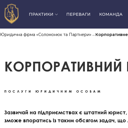
ПРАКТИКИ
ПЕРЕВАГИ
КОМАНДА
Юридична фірма «Соломонюк та Партнери»
→
Корпоративне
Фізичним особам
КОРПОРАТИВНИЙ
Кримінальне право
Військове право
Захист прав боржника, спори з банками
ПОСЛУГИ ЮРИДИЧНИМ ОСОБАМ
Земельне право та нерухомість
Пенсійне право
Зазвичай на підприємствах є штатний юрист, 
Сімейне право
зможе впоратись із таким обсягом задач, що 
Спадкове право