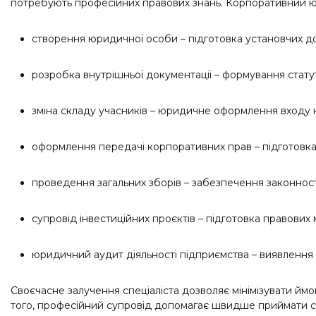
потребують професійних правових знань. Корпоративний юр
створення юридичної особи – підготовка установчих до
розробка внутрішньої документації – формування статуті
зміна складу учасників – юридичне оформлення входу н
оформлення передачі корпоративних прав – підготовка д
проведення загальних зборів – забезпечення законност
супровід інвестиційних проєктів – підготовка правових 
юридичний аудит діяльності підприємства – виявлення 
Своєчасне залучення спеціаліста дозволяє мінімізувати ймов
того, професійний супровід допомагає швидше приймати с